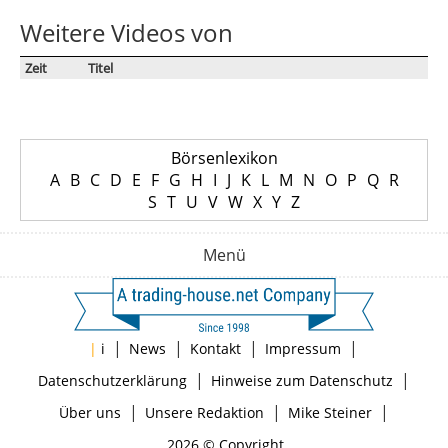
Weitere Videos von
Zeit
Titel
Börsenlexikon
A
B
C
D
E
F
G
H
I
J
K
L
M
N
O
P
Q
R
S
T
U
V
W
X
Y
Z
Menü
|
|
|
|
|
i
News
Kontakt
Impressum
|
|
Datenschutzerklärung
Hinweise zum Datenschutz
|
|
|
Über uns
Unsere Redaktion
Mike Steiner
2026 © Copyright