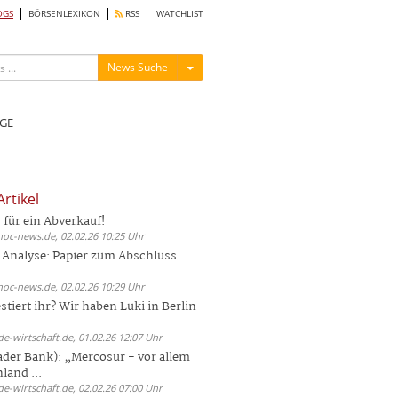
OGS
BÖRSENLEXIKON
RSS
WATCHLIST
Menü ein-/ausblenden
News Suche
GE
rtikel
 für ein Abverkauf!
hoc-news.de, 02.02.26 10:25 Uhr
 Analyse: Papier zum Abschluss
hoc-news.de, 02.02.26 10:29 Uhr
tiert ihr? Wir haben Luki in Berlin
de-wirtschaft.de, 01.02.26 12:07 Uhr
ader Bank): „Mercosur - vor allem
and ...
de-wirtschaft.de, 02.02.26 07:00 Uhr