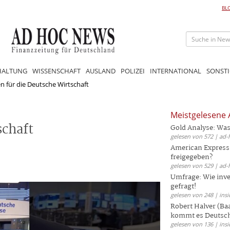
BL
HALTUNG
WISSENSCHAFT
AUSLAND
POLIZEI
INTERNATIONAL
SONSTI
n für die Deutsche Wirtschaft
Meistgelesene A
schaft
Gold Analyse: Was
gelesen von 572 | ad-
American Express
freigegeben?
gelesen von 529 | ad-
Umfrage: Wie inves
gefragt!
gelesen von 248 | insi
Robert Halver (Ba
kommt es Deutschl
gelesen von 136 | insi