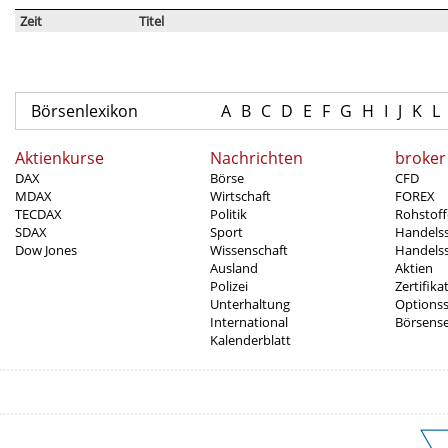
Zeit
Titel
Börsenlexikon
A
B
C
D
E
F
G
H
I
J
K
L
Aktienkurse
Nachrichten
broker
DAX
Börse
CFD
MDAX
Wirtschaft
FOREX
TECDAX
Politik
Rohstoff
SDAX
Sport
Handels
Dow Jones
Wissenschaft
Handelss
Ausland
Aktien
Polizei
Zertifika
Unterhaltung
Options
International
Börsens
Kalenderblatt