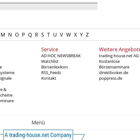
M
N
O
P
Q
R
S
T
U
V
W
X
Y
Z
Service
Weitere Angebot
AD HOC NEWSBREAK
trading-house.net AG
Watchlist
Kostenlose
e
Börsenlexikon
Börsenseminare
systeme
RSS_Feeds
direktbroker.de
ignale
Kontakt
poppress.de
te &
scheine
eminare
Menü