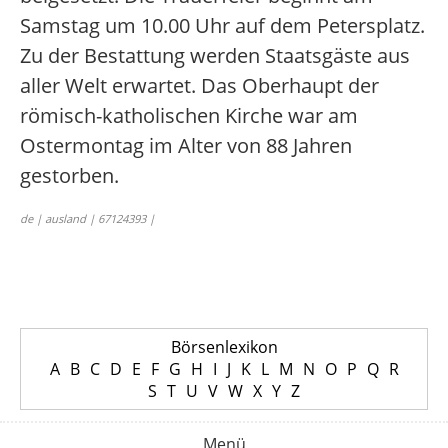
Samstag um 10.00 Uhr auf dem Petersplatz.
Zu der Bestattung werden Staatsgäste aus
aller Welt erwartet. Das Oberhaupt der
römisch-katholischen Kirche war am
Ostermontag im Alter von 88 Jahren
gestorben.
de | ausland | 67124393 |
Börsenlexikon
A
B
C
D
E
F
G
H
I
J
K
L
M
N
O
P
Q
R
S
T
U
V
W
X
Y
Z
Menü