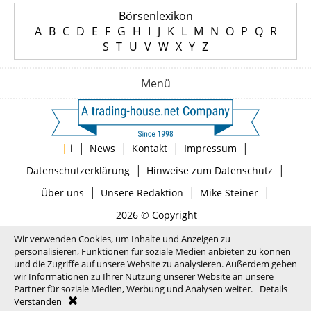
Börsenlexikon
A
B
C
D
E
F
G
H
I
J
K
L
M
N
O
P
Q
R
S
T
U
V
W
X
Y
Z
Menü
|
|
|
|
|
i
News
Kontakt
Impressum
|
|
Datenschutzerklärung
Hinweise zum Datenschutz
|
|
|
Über uns
Unsere Redaktion
Mike Steiner
2026 © Copyright
Wir verwenden Cookies, um Inhalte und Anzeigen zu
personalisieren, Funktionen für soziale Medien anbieten zu können
und die Zugriffe auf unsere Website zu analysieren. Außerdem geben
wir Informationen zu Ihrer Nutzung unserer Website an unsere
Partner für soziale Medien, Werbung und Analysen weiter.
Details
Verstanden