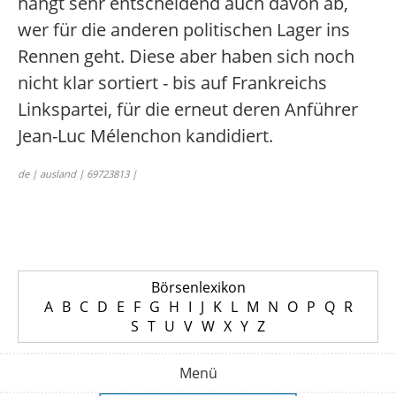
hängt sehr entscheidend auch davon ab,
wer für die anderen politischen Lager ins
Rennen geht. Diese aber haben sich noch
nicht klar sortiert - bis auf Frankreichs
Linkspartei, für die erneut deren Anführer
Jean-Luc Mélenchon kandidiert.
de | ausland | 69723813 |
Börsenlexikon
A
B
C
D
E
F
G
H
I
J
K
L
M
N
O
P
Q
R
S
T
U
V
W
X
Y
Z
Menü