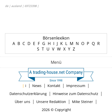
de | ausland | 69723398 |
Börsenlexikon
A
B
C
D
E
F
G
H
I
J
K
L
M
N
O
P
Q
R
S
T
U
V
W
X
Y
Z
Menü
|
|
|
|
|
i
News
Kontakt
Impressum
|
|
Datenschutzerklärung
Hinweise zum Datenschutz
|
|
|
Über uns
Unsere Redaktion
Mike Steiner
2026 © Copyright