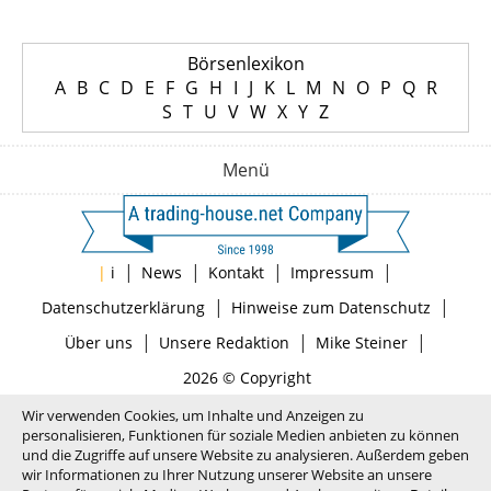
Börsenlexikon
A
B
C
D
E
F
G
H
I
J
K
L
M
N
O
P
Q
R
S
T
U
V
W
X
Y
Z
Menü
|
|
|
|
|
i
News
Kontakt
Impressum
|
|
Datenschutzerklärung
Hinweise zum Datenschutz
|
|
|
Über uns
Unsere Redaktion
Mike Steiner
2026 © Copyright
Wir verwenden Cookies, um Inhalte und Anzeigen zu
personalisieren, Funktionen für soziale Medien anbieten zu können
und die Zugriffe auf unsere Website zu analysieren. Außerdem geben
wir Informationen zu Ihrer Nutzung unserer Website an unsere