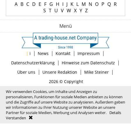
A
B
C
D
E
F
G
H
I
J
K
L
M
N
O
P
Q
R
S
T
U
V
W
X
Y
Z
Menü
|
|
|
|
|
i
News
Kontakt
Impressum
|
|
Datenschutzerklärung
Hinweise zum Datenschutz
|
|
|
Über uns
Unsere Redaktion
Mike Steiner
2026 © Copyright
Wir verwenden Cookies, um Inhalte und Anzeigen zu
personalisieren, Funktionen für soziale Medien anbieten zu können
und die Zugriffe auf unsere Website zu analysieren. Außerdem geben
wir Informationen zu Ihrer Nutzung unserer Website an unsere
Partner für soziale Medien, Werbung und Analysen weiter.
Details
Verstanden