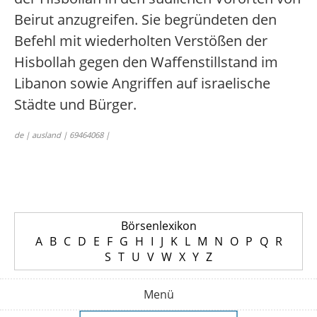
Beirut anzugreifen. Sie begründeten den
Befehl mit wiederholten Verstößen der
Hisbollah gegen den Waffenstillstand im
Libanon sowie Angriffen auf israelische
Städte und Bürger.
de | ausland | 69464068 |
Börsenlexikon
A
B
C
D
E
F
G
H
I
J
K
L
M
N
O
P
Q
R
S
T
U
V
W
X
Y
Z
Menü