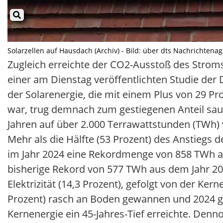
Solarzellen auf Hausdach (Archiv) - Bild: über dts Nachrichtena
Zugleich erreichte der CO2-Ausstoß des Strom
einer am Dienstag veröffentlichten Studie de
der Solarenergie, die mit einem Plus von 29 Pr
war, trug demnach zum gestiegenen Anteil saub
Jahren auf über 2.000 Terrawattstunden (TWh) v
Mehr als die Hälfte (53 Prozent) des Anstiegs 
im Jahr 2024 eine Rekordmenge von 858 TWh aus
bisherige Rekord von 577 TWh aus dem Jahr 202
Elektrizität (14,3 Prozent), gefolgt von der Ker
Prozent) rasch an Boden gewannen und 2024 g
Kernenergie ein 45-Jahres-Tief erreichte. De