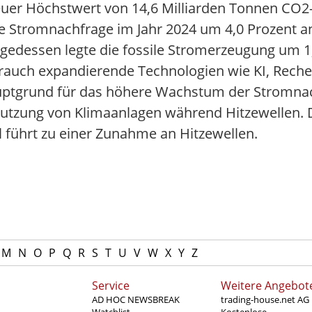
euer Höchstwert von 14,6 Milliarden Tonnen CO2-
die Stromnachfrage im Jahr 2024 um 4,0 Prozent a
edessen legte die fossile Stromerzeugung um 1
rauch expandierende Technologien wie KI, Reche
tgrund für das höhere Wachstum der Stromnach
Nutzung von Klimaanlagen während Hitzewellen. D
 führt zu einer Zunahme an Hitzewellen.
M
N
O
P
Q
R
S
T
U
V
W
X
Y
Z
Service
Weitere Angebot
AD HOC NEWSBREAK
trading-house.net AG