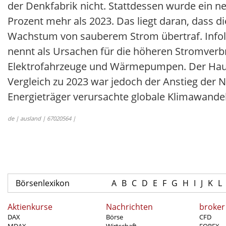
der Denkfabrik nicht. Stattdessen wurde ein n
Prozent mehr als 2023. Das liegt daran, dass 
Wachstum von sauberem Strom übertraf. Infolg
nennt als Ursachen für die höheren Stromverb
Elektrofahrzeuge und Wärmepumpen. Der Haup
Vergleich zu 2023 war jedoch der Anstieg der 
Energieträger verursachte globale Klimawandel
de | ausland | 67020564 |
Börsenlexikon
A
B
C
D
E
F
G
H
I
J
K
L
Aktienkurse
Nachrichten
broker
DAX
Börse
CFD