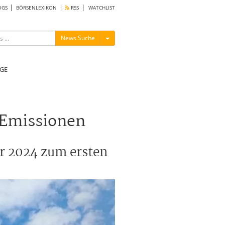
OGS
BÖRSENLEXIKON
RSS
WATCHLIST
Menü ein-/ausblenden
News Suche
GE
-Emissionen
hr 2024 zum ersten