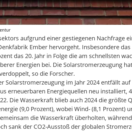
gentur
sektors aufgrund einer gestiegenen Nachfrage e
r Denkfabrik Ember hervorgeht. Insbesondere d
ozent das 20. Jahr in Folge die am schnellsten w
erer Energien bei. Die Solarstromerzeugung hat s
erdoppelt, so die Forscher.
der Solarstromerzeugung im Jahr 2024 entfällt au
 erneuerbaren Energiequellen neu installiert, 4
2. Die Wasserkraft blieb auch 2024 die größte 
nenergie (9,0 Prozent), wobei Wind- (8,1 Prozent) 
emeinsam die Wasserkraft überholten, während 
nnoch sank der CO2-Ausstoß der globalen Strome