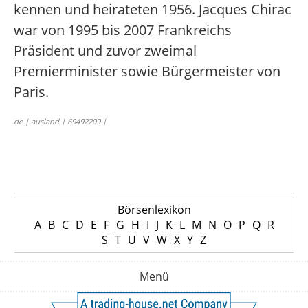
kennen und heirateten 1956. Jacques Chirac
war von 1995 bis 2007 Frankreichs
Präsident und zuvor zweimal
Premierminister sowie Bürgermeister von
Paris.
de | ausland | 69492209 |
Börsenlexikon
A
B
C
D
E
F
G
H
I
J
K
L
M
N
O
P
Q
R
S
T
U
V
W
X
Y
Z
Menü