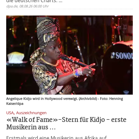
die deutschen Charts. ...
dpa.de, 08.08.26 06:00 Uhr
Angelique Kidjo wird in Hollywood verewigt. (Archivbild) - Foto: Henning
Kaiser/dpa
,
USA
Auszeichnungen
«Walk of Fame»-Stern für Kidjo - erste
Musikerin aus ...
Erstmals wird eine Musikerin aus Afrika auf