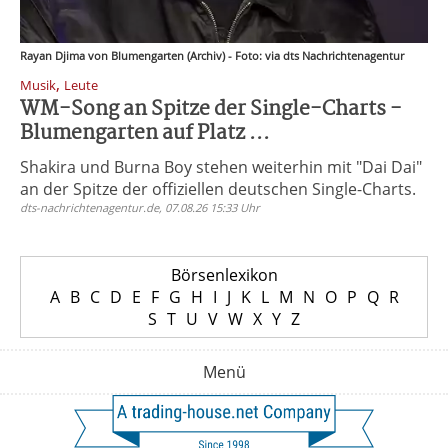
Rayan Djima von Blumengarten (Archiv) - Foto: via dts Nachrichtenagentur
,
Musik
Leute
WM-Song an Spitze der Single-Charts -
Blumengarten auf Platz ...
Shakira und Burna Boy stehen weiterhin mit "Dai Dai"
an der Spitze der offiziellen deutschen Single-Charts.
dts-nachrichtenagentur.de, 07.08.26 15:33 Uhr
Börsenlexikon
A
B
C
D
E
F
G
H
I
J
K
L
M
N
O
P
Q
R
S
T
U
V
W
X
Y
Z
Menü