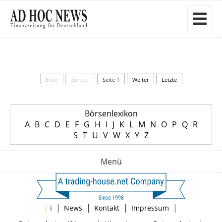
Erste
Zurück
Seite 1
Weiter
Letzte
Börsenlexikon
A
B
C
D
E
F
G
H
I
J
K
L
M
N
O
P
Q
R
S
T
U
V
W
X
Y
Z
Menü
|
|
|
|
|
i
News
Kontakt
Impressum