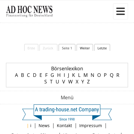
Erste
Zurück
Seite 1
Weiter
Letzte
Börsenlexikon
A
B
C
D
E
F
G
H
I
J
K
L
M
N
O
P
Q
R
S
T
U
V
W
X
Y
Z
Menü
|
|
|
|
|
i
News
Kontakt
Impressum