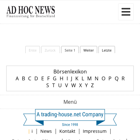
Erste
Zurück
Seite 1
Weiter
Letzte
Börsenlexikon
A
B
C
D
E
F
G
H
I
J
K
L
M
N
O
P
Q
R
S
T
U
V
W
X
Y
Z
Menü
|
|
|
|
|
i
News
Kontakt
Impressum