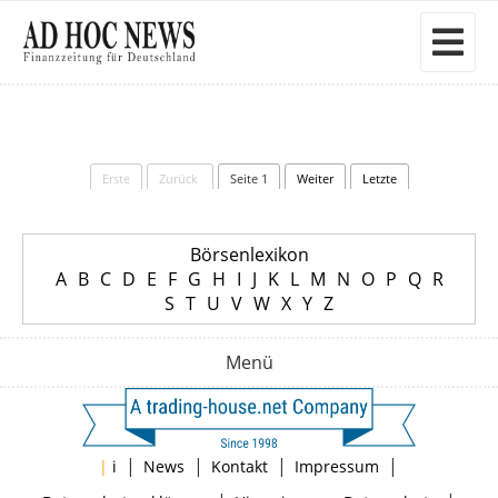
Erste
Zurück
Seite 1
Weiter
Letzte
Börsenlexikon
A
B
C
D
E
F
G
H
I
J
K
L
M
N
O
P
Q
R
S
T
U
V
W
X
Y
Z
Menü
|
|
|
|
|
i
News
Kontakt
Impressum