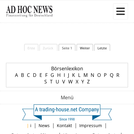
Erste
Zurück
Seite 1
Weiter
Letzte
Börsenlexikon
A
B
C
D
E
F
G
H
I
J
K
L
M
N
O
P
Q
R
S
T
U
V
W
X
Y
Z
Menü
|
|
|
|
|
i
News
Kontakt
Impressum