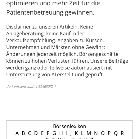
optimieren und mehr Zeit für die
Patientenbetreuung gewinnen.
Disclaimer zu unseren Artikeln: Keine
Anlageberatung, keine Kauf- oder
Verkaufsempfehlung. Angaben zu Kursen,
Unternehmen und Märkten ohne Gewähr;
Änderungen jederzeit möglich. Börsengeschäfte
können zu hohen Verlusten führen. Unsere Beiträge
werden ganz oder teilweise automatisiert mit
Unterstützung von AI erstellt und geprüft.
de | wissenschaft | 69463072 |
Börsenlexikon
A
B
C
D
E
F
G
H
I
J
K
L
M
N
O
P
Q
R