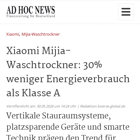
,
Xiaomi
Mijia-Waschtrockner
Xiaomi Mijia-
Waschtrockner: 30%
weniger Energieverbrauch
als Klasse A
Veröffentlicht am: 30.05.2026 um 14:24 Uhr | Redaktion boerse-global.de
Vertikale Stauraumsysteme,
platzsparende Geräte und smarte
Technik prägen den Trend für