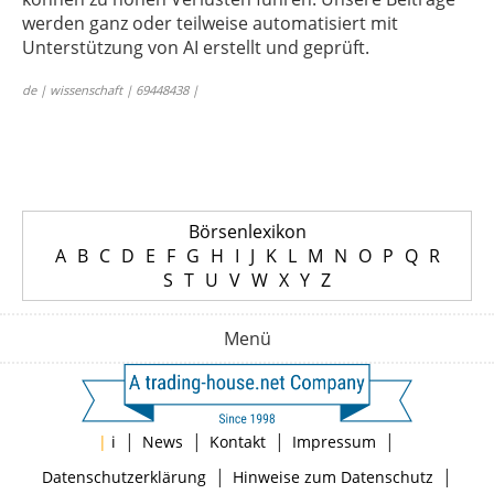
werden ganz oder teilweise automatisiert mit
Unterstützung von AI erstellt und geprüft.
de | wissenschaft | 69448438 |
Börsenlexikon
A
B
C
D
E
F
G
H
I
J
K
L
M
N
O
P
Q
R
S
T
U
V
W
X
Y
Z
Menü
|
|
|
|
|
i
News
Kontakt
Impressum
|
|
Datenschutzerklärung
Hinweise zum Datenschutz