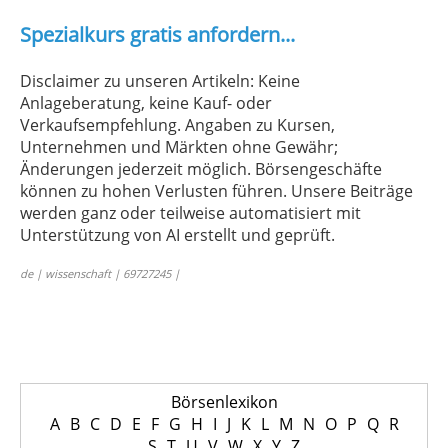
Spezialkurs gratis anfordern...
Disclaimer zu unseren Artikeln: Keine
Anlageberatung, keine Kauf- oder
Verkaufsempfehlung. Angaben zu Kursen,
Unternehmen und Märkten ohne Gewähr;
Änderungen jederzeit möglich. Börsengeschäfte
können zu hohen Verlusten führen. Unsere Beiträge
werden ganz oder teilweise automatisiert mit
Unterstützung von AI erstellt und geprüft.
de | wissenschaft | 69727245 |
Börsenlexikon
A
B
C
D
E
F
G
H
I
J
K
L
M
N
O
P
Q
R
S
T
U
V
W
X
Y
Z