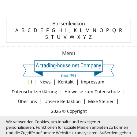
Börsenlexikon
A
B
C
D
E
F
G
H
I
J
K
L
M
N
O
P
Q
R
S
T
U
V
W
X
Y
Z
Menü
|
|
|
|
|
i
News
Kontakt
Impressum
|
|
Datenschutzerklärung
Hinweise zum Datenschutz
|
|
|
Über uns
Unsere Redaktion
Mike Steiner
2026 © Copyright
Wir verwenden Cookies, um Inhalte und Anzeigen zu
personalisieren, Funktionen für soziale Medien anbieten zu können
und die Zugriffe auf unsere Website zu analysieren. Außerdem geben