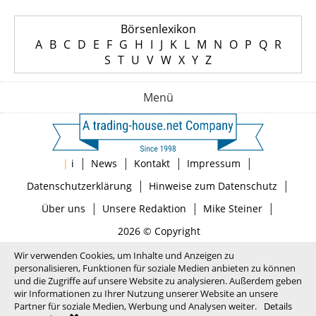
Börsenlexikon
A
B
C
D
E
F
G
H
I
J
K
L
M
N
O
P
Q
R
S
T
U
V
W
X
Y
Z
Menü
|
|
|
|
|
i
News
Kontakt
Impressum
|
|
Datenschutzerklärung
Hinweise zum Datenschutz
|
|
|
Über uns
Unsere Redaktion
Mike Steiner
2026 © Copyright
Wir verwenden Cookies, um Inhalte und Anzeigen zu
personalisieren, Funktionen für soziale Medien anbieten zu können
und die Zugriffe auf unsere Website zu analysieren. Außerdem geben
wir Informationen zu Ihrer Nutzung unserer Website an unsere
Partner für soziale Medien, Werbung und Analysen weiter.
Details