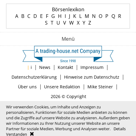
Börsenlexikon
A
B
C
D
E
F
G
H
I
J
K
L
M
N
O
P
Q
R
S
T
U
V
W
X
Y
Z
Menü
|
|
|
|
|
i
News
Kontakt
Impressum
|
|
Datenschutzerklärung
Hinweise zum Datenschutz
|
|
|
Über uns
Unsere Redaktion
Mike Steiner
2026 © Copyright
Wir verwenden Cookies, um Inhalte und Anzeigen zu
personalisieren, Funktionen für soziale Medien anbieten zu können
und die Zugriffe auf unsere Website zu analysieren. Außerdem geben
wir Informationen zu Ihrer Nutzung unserer Website an unsere
Partner für soziale Medien, Werbung und Analysen weiter.
Details
Verstanden