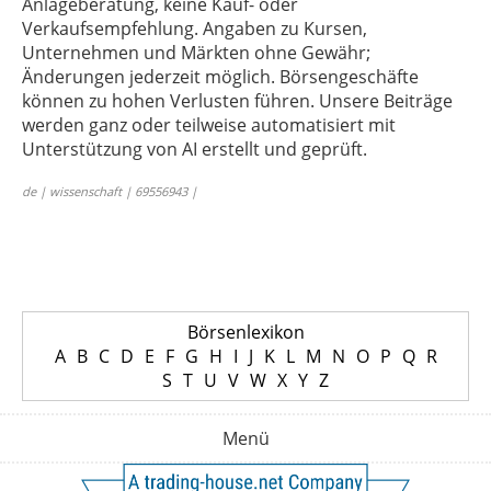
Anlageberatung, keine Kauf- oder
Verkaufsempfehlung. Angaben zu Kursen,
Unternehmen und Märkten ohne Gewähr;
Änderungen jederzeit möglich. Börsengeschäfte
können zu hohen Verlusten führen. Unsere Beiträge
werden ganz oder teilweise automatisiert mit
Unterstützung von AI erstellt und geprüft.
de | wissenschaft | 69556943 |
Börsenlexikon
A
B
C
D
E
F
G
H
I
J
K
L
M
N
O
P
Q
R
S
T
U
V
W
X
Y
Z
Menü