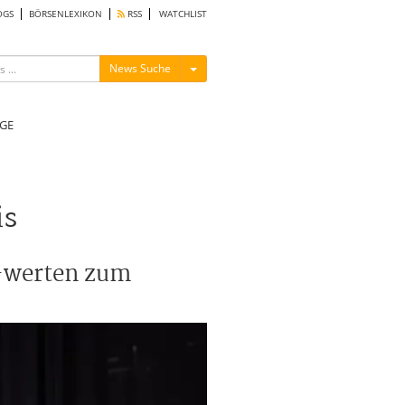
OGS
BÖRSENLEXIKON
RSS
WATCHLIST
Menü ein-/ausblenden
News Suche
GE
is
z-werten zum