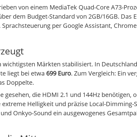
trieben von einem MediaTek Quad-Core A73-Proz
h über dem Budget-Standard von 2GB/16GB. Das Er
 Sprachsteuerung per Google Assistant, Chromec
rzeugt
n wichtigsten Märkten stabilisiert. In Deutschla
nte liegt bei etwa
699 Euro
. Zum Vergleich: Ein ve
as Doppelte.
le gesehen, die HDMI 2.1 und 144Hz benötigen, o
ie extreme Helligkeit und präzise Local-Dimming-
el und Onkyo-Sound ein ausgewogenes Gesamtpak