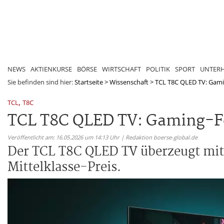
NEWS
AKTIENKURSE
BÖRSE
WIRTSCHAFT
POLITIK
SPORT
UNTER
Sie befinden sind hier:
Startseite
>
Wissenschaft
>
TCL T8C QLED TV: Gamin
,
TCL
T8C
TCL T8C QLED TV: Gaming-Fe
Veröffentlicht am: 16.05.2026 um 14:13 Uhr | Redaktion boerse-global.de
Der TCL T8C QLED TV überzeugt mit
Mittelklasse-Preis.