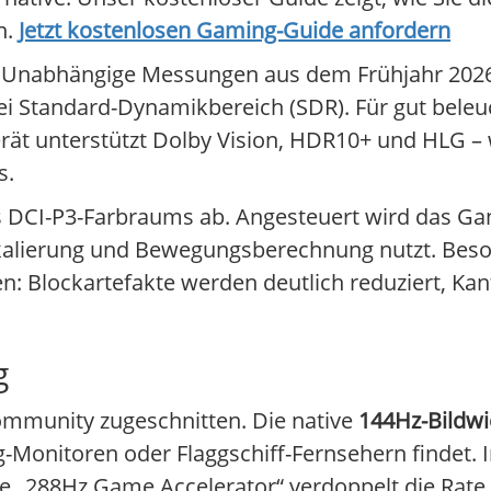
n.
Jetzt kostenlosen Gaming-Guide anfordern
s an. Unabhängige Messungen aus dem Frühjahr 20
i Standard-Dynamikbereich (SDR). Für gut bel
erät unterstützt Dolby Vision, HDR10+ und HLG – w
s.
s DCI-P3-Farbraums ab. Angesteuert wird das G
skalierung und Bewegungsberechnung nutzt. Beso
ken: Blockartefakte werden deutlich reduziert, Ka
g
Community zugeschnitten. Die native
144Hz-Bildwi
-Monitoren oder Flaggschiff-Fernsehern findet. 
e „288Hz Game Accelerator“ verdoppelt die Rate 