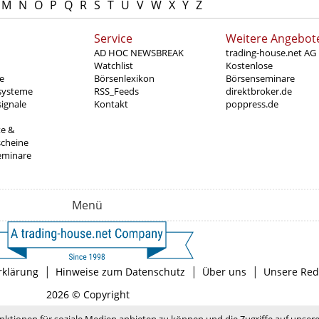
M
N
O
P
Q
R
S
T
U
V
W
X
Y
Z
Service
Weitere Angebot
AD HOC NEWSBREAK
trading-house.net AG
Watchlist
Kostenlose
e
Börsenlexikon
Börsenseminare
systeme
RSS_Feeds
direktbroker.de
ignale
Kontakt
poppress.de
te &
scheine
eminare
Menü
|
|
|
rklärung
Hinweise zum Datenschutz
Über uns
Unsere Red
2026 © Copyright