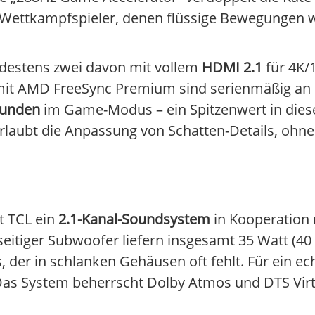
r Wettkampfspieler, denen flüssige Bewegungen w
ndestens zwei davon mit vollem
HDMI 2.1
für 4K/
 mit AMD FreeSync Premium sind serienmäßig an
ekunden
im Game-Modus – ein Spitzenwert in diese
rlaubt die Anpassung von Schatten-Details, ohne 
t TCL ein
2.1-Kanal-Soundsystem
in Kooperation 
itiger Subwoofer liefern insgesamt 35 Watt (40 W
s, der in schlanken Gehäusen oft fehlt. Für ein ec
as System beherrscht Dolby Atmos und DTS Virtu