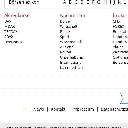
Börsenlexikon
A
B
C
D
E
F
G
H
I
J
K
L
Aktienkurse
Nachrichten
broker
DAX
Börse
CFD
MDAX
Wirtschaft
FOREX
TECDAX
Politik
Rohstoff
SDAX
Sport
Handels
Dow Jones
Wissenschaft
Handelss
Ausland
Aktien
Polizei
Zertifika
Unterhaltung
Options
International
Börsens
Kalenderblatt
|
|
|
|
|
i
News
Kontakt
Impressum
Datenschutze