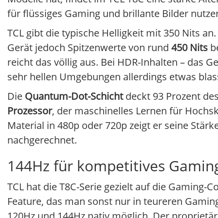
für flüssiges Gaming und brillante Bilder nutze
TCL gibt die typische Helligkeit mit 350 Nit
Gerät jedoch Spitzenwerte von rund
450 Nits
be
reicht das völlig aus. Bei HDR-Inhalten – das G
sehr hellen Umgebungen allerdings etwas blas
Die
Quantum-Dot-Schicht
deckt 93 Prozent de
Prozessor
, der maschinelles Lernen für Hoch
Material in 480p oder 720p zeigt er seine Stär
nachgerechnet.
144Hz für kompetitives Gamin
TCL hat die T8C-Serie gezielt auf die Gaming-
Feature, das man sonst nur in teureren Gaming
120Hz und 144Hz nativ möglich. Der proprietär