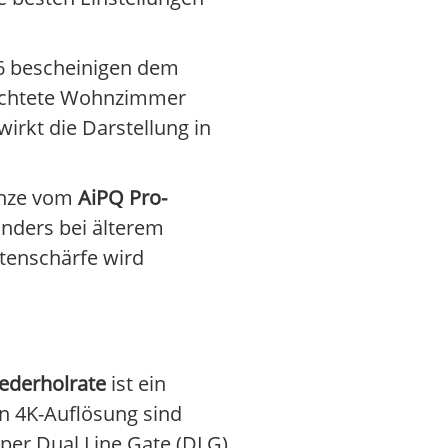
26 bescheinigen dem
euchtete Wohnzimmer
irkt die Darstellung in
anze vom
AiPQ Pro-
nders bei älterem
ntenschärfe wird
ederholrate
ist ein
In 4K-Auflösung sind
per Dual Line Gate (DLG)