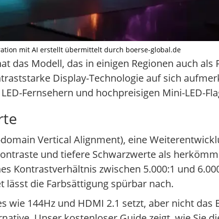
tion mit AI erstellt übermittelt durch boerse-global.de
at das Modell, das in einigen Regionen auch als P
traststarke Display-Technologie auf sich aufm
en LED-Fernsehern und hochpreisigen Mini-LED-Fla
rte
domain Vertical Alignment), eine Weiterentwickl
Kontraste und tiefere Schwarzwerte als herkömml
es Kontrastverhältnis zwischen 5.000:1 und 6.000
et lässt die Farbsättigung spürbar nach.
 wie 144Hz und HDMI 2.1 setzt, aber nicht das 
rnative. Unser kostenloser Guide zeigt, wie Sie d