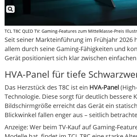
TCL T8C QLED TV: Gaming-Features zum Mittelklasse-Preis Illustra
Seit seiner Markteinführung im Frühjahr 2026 h
allem durch seine Gaming-Fähigkeiten und kon
Gerät positioniert sich klar zwischen einfach
HVA-Panel für tiefe Schwarzwe
Das Herzstück des T8C ist ein
HVA-Panel
(High-
Technologie. Diese sorgt für deutlich bessere 
Bildschirmgröße erreicht das Gerät ein statisch
Blickwinkel fallen enger aus – seitlich betracht
Anzeige: Wer beim TV-Kauf auf Gaming-Features
Modelle hat, findet im TCL T8C eine starke Alte