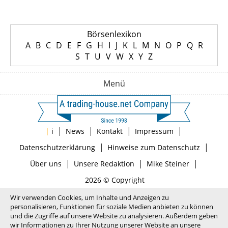
Börsenlexikon
A
B
C
D
E
F
G
H
I
J
K
L
M
N
O
P
Q
R
S
T
U
V
W
X
Y
Z
Menü
|
|
|
|
|
i
News
Kontakt
Impressum
|
|
Datenschutzerklärung
Hinweise zum Datenschutz
|
|
|
Über uns
Unsere Redaktion
Mike Steiner
2026 © Copyright
Wir verwenden Cookies, um Inhalte und Anzeigen zu
personalisieren, Funktionen für soziale Medien anbieten zu können
und die Zugriffe auf unsere Website zu analysieren. Außerdem geben
wir Informationen zu Ihrer Nutzung unserer Website an unsere