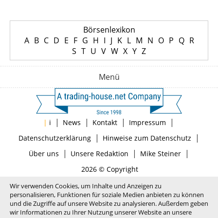
Börsenlexikon
A
B
C
D
E
F
G
H
I
J
K
L
M
N
O
P
Q
R
S
T
U
V
W
X
Y
Z
Menü
|
|
|
|
|
i
News
Kontakt
Impressum
|
|
Datenschutzerklärung
Hinweise zum Datenschutz
|
|
|
Über uns
Unsere Redaktion
Mike Steiner
2026 © Copyright
Wir verwenden Cookies, um Inhalte und Anzeigen zu
personalisieren, Funktionen für soziale Medien anbieten zu können
und die Zugriffe auf unsere Website zu analysieren. Außerdem geben
wir Informationen zu Ihrer Nutzung unserer Website an unsere