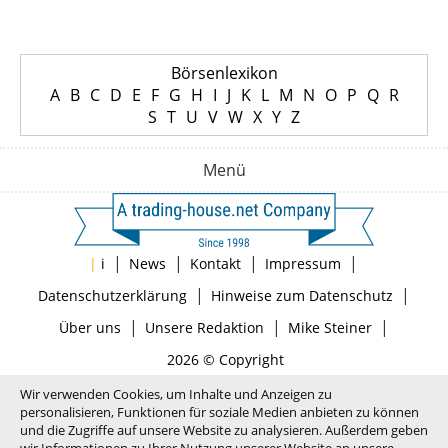
Börsenlexikon
A
B
C
D
E
F
G
H
I
J
K
L
M
N
O
P
Q
R
S
T
U
V
W
X
Y
Z
Menü
|
|
|
|
|
i
News
Kontakt
Impressum
|
|
Datenschutzerklärung
Hinweise zum Datenschutz
|
|
|
Über uns
Unsere Redaktion
Mike Steiner
2026 © Copyright
Wir verwenden Cookies, um Inhalte und Anzeigen zu
personalisieren, Funktionen für soziale Medien anbieten zu können
und die Zugriffe auf unsere Website zu analysieren. Außerdem geben