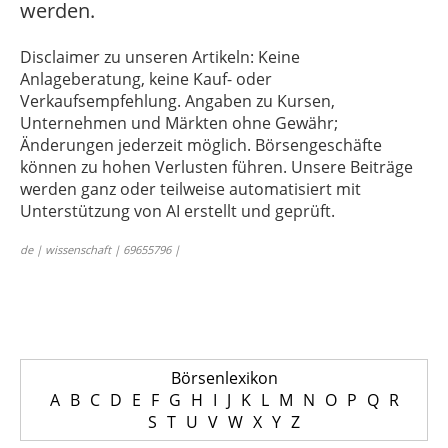
werden.
Disclaimer zu unseren Artikeln: Keine
Anlageberatung, keine Kauf- oder
Verkaufsempfehlung. Angaben zu Kursen,
Unternehmen und Märkten ohne Gewähr;
Änderungen jederzeit möglich. Börsengeschäfte
können zu hohen Verlusten führen. Unsere Beiträge
werden ganz oder teilweise automatisiert mit
Unterstützung von AI erstellt und geprüft.
de | wissenschaft | 69655796 |
Börsenlexikon
A
B
C
D
E
F
G
H
I
J
K
L
M
N
O
P
Q
R
S
T
U
V
W
X
Y
Z