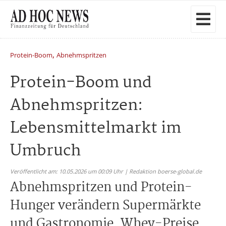
,
Protein-Boom
Abnehmspritzen
Protein-Boom und
Abnehmspritzen:
Lebensmittelmarkt im
Umbruch
Veröffentlicht am: 10.05.2026 um 00:09 Uhr | Redaktion boerse-global.de
Abnehmspritzen und Protein-
Hunger verändern Supermärkte
und Gastronomie. Whey-Preise