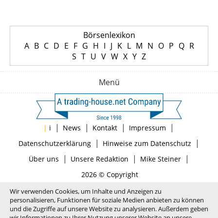
Börsenlexikon
A
B
C
D
E
F
G
H
I
J
K
L
M
N
O
P
Q
R
S
T
U
V
W
X
Y
Z
Menü
|
|
|
|
|
i
News
Kontakt
Impressum
|
|
Datenschutzerklärung
Hinweise zum Datenschutz
|
|
|
Über uns
Unsere Redaktion
Mike Steiner
2026 © Copyright
Wir verwenden Cookies, um Inhalte und Anzeigen zu
personalisieren, Funktionen für soziale Medien anbieten zu können
und die Zugriffe auf unsere Website zu analysieren. Außerdem geben
wir Informationen zu Ihrer Nutzung unserer Website an unsere