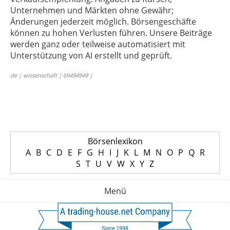
Unternehmen und Märkten ohne Gewähr;
Änderungen jederzeit möglich. Börsengeschäfte
können zu hohen Verlusten führen. Unsere Beiträge
werden ganz oder teilweise automatisiert mit
Unterstützung von AI erstellt und geprüft.
de | wissenschaft | 69494949 |
Börsenlexikon
A
B
C
D
E
F
G
H
I
J
K
L
M
N
O
P
Q
R
S
T
U
V
W
X
Y
Z
Menü