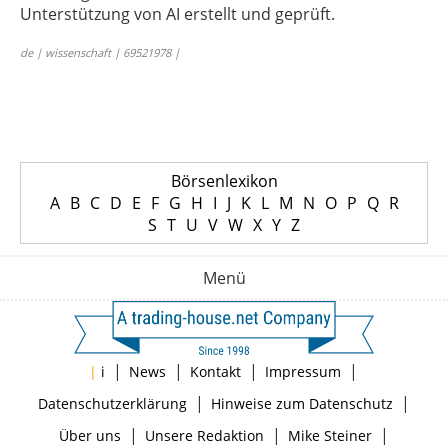
Unterstützung von AI erstellt und geprüft.
de | wissenschaft | 69521978 |
Börsenlexikon
A
B
C
D
E
F
G
H
I
J
K
L
M
N
O
P
Q
R
S
T
U
V
W
X
Y
Z
Menü
|
|
|
|
|
i
News
Kontakt
Impressum
|
|
Datenschutzerklärung
Hinweise zum Datenschutz
|
|
|
Über uns
Unsere Redaktion
Mike Steiner