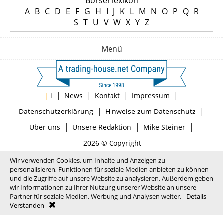
Börsenlexikon
A
B
C
D
E
F
G
H
I
J
K
L
M
N
O
P
Q
R
S
T
U
V
W
X
Y
Z
Menü
|
|
|
|
|
i
News
Kontakt
Impressum
|
|
Datenschutzerklärung
Hinweise zum Datenschutz
|
|
|
Über uns
Unsere Redaktion
Mike Steiner
2026 © Copyright
Wir verwenden Cookies, um Inhalte und Anzeigen zu
personalisieren, Funktionen für soziale Medien anbieten zu können
und die Zugriffe auf unsere Website zu analysieren. Außerdem geben
wir Informationen zu Ihrer Nutzung unserer Website an unsere
Partner für soziale Medien, Werbung und Analysen weiter.
Details
Verstanden