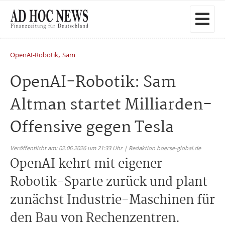
,
OpenAI-Robotik
Sam
OpenAI-Robotik: Sam
Altman startet Milliarden-
Offensive gegen Tesla
Veröffentlicht am: 02.06.2026 um 21:33 Uhr | Redaktion boerse-global.de
OpenAI kehrt mit eigener
Robotik-Sparte zurück und plant
zunächst Industrie-Maschinen für
den Bau von Rechenzentren.