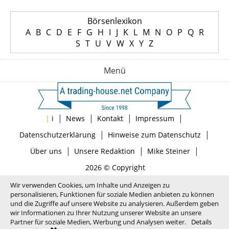
Börsenlexikon
A
B
C
D
E
F
G
H
I
J
K
L
M
N
O
P
Q
R
S
T
U
V
W
X
Y
Z
Menü
|
|
|
|
|
i
News
Kontakt
Impressum
|
|
Datenschutzerklärung
Hinweise zum Datenschutz
|
|
|
Über uns
Unsere Redaktion
Mike Steiner
2026 © Copyright
Wir verwenden Cookies, um Inhalte und Anzeigen zu
personalisieren, Funktionen für soziale Medien anbieten zu können
und die Zugriffe auf unsere Website zu analysieren. Außerdem geben
wir Informationen zu Ihrer Nutzung unserer Website an unsere
Partner für soziale Medien, Werbung und Analysen weiter.
Details