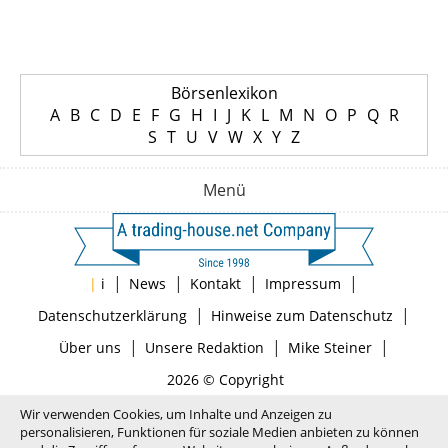
Börsenlexikon
A
B
C
D
E
F
G
H
I
J
K
L
M
N
O
P
Q
R
S
T
U
V
W
X
Y
Z
Menü
|
|
|
|
|
i
News
Kontakt
Impressum
|
|
Datenschutzerklärung
Hinweise zum Datenschutz
|
|
|
Über uns
Unsere Redaktion
Mike Steiner
2026 © Copyright
Wir verwenden Cookies, um Inhalte und Anzeigen zu
personalisieren, Funktionen für soziale Medien anbieten zu können