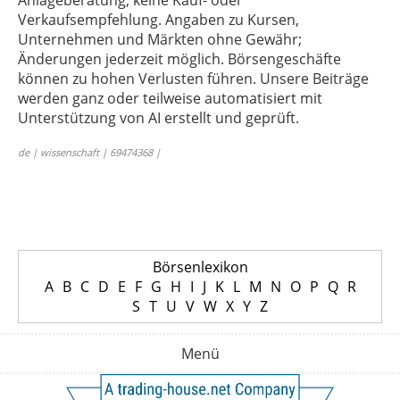
Anlageberatung, keine Kauf- oder
Verkaufsempfehlung. Angaben zu Kursen,
Unternehmen und Märkten ohne Gewähr;
Änderungen jederzeit möglich. Börsengeschäfte
können zu hohen Verlusten führen. Unsere Beiträge
werden ganz oder teilweise automatisiert mit
Unterstützung von AI erstellt und geprüft.
de | wissenschaft | 69474368 |
Börsenlexikon
A
B
C
D
E
F
G
H
I
J
K
L
M
N
O
P
Q
R
S
T
U
V
W
X
Y
Z
Menü