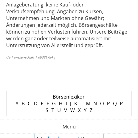
Anlageberatung, keine Kauf- oder
Verkaufsempfehlung. Angaben zu Kursen,
Unternehmen und Märkten ohne Gewähr;
Änderungen jederzeit möglich. Börsengeschäfte
können zu hohen Verlusten führen. Unsere Beiträge
werden ganz oder teilweise automatisiert mit
Unterstützung von AI erstellt und geprüft.
de | wissenschaft | 69381784 |
Börsenlexikon
A
B
C
D
E
F
G
H
I
J
K
L
M
N
O
P
Q
R
S
T
U
V
W
X
Y
Z
Menü