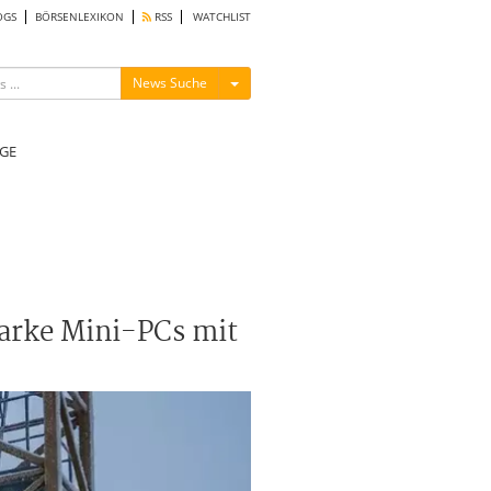
OGS
BÖRSENLEXIKON
RSS
WATCHLIST
Menü ein-/ausblenden
News Suche
GE
tarke Mini-PCs mit