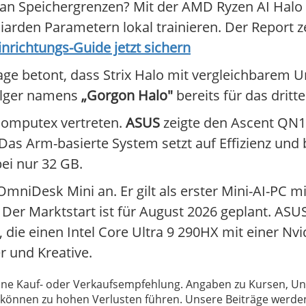
n an Speichergrenzen? Mit der AMD Ryzen AI Halo
arden Parametern lokal trainieren. Der Report z
richtungs-Guide jetzt sichern
age betont, dass Strix Halo mit vergleichbarem 
olger namens
„Gorgon Halo"
bereits für das dritt
 Computex vertreten.
ASUS
zeigte den Ascent QN10
s Arm-basierte System setzt auf Effizienz und b
bei nur 32 GB.
mniDesk Mini an. Er gilt als erster Mini-AI-PC 
. Der Marktstart ist für August 2026 geplant. AS
 die einen Intel Core Ultra 9 290HX mit einer N
r und Kreative.
 keine Kauf- oder Verkaufsempfehlung. Angaben zu Kursen,
können zu hohen Verlusten führen. Unsere Beiträge werden