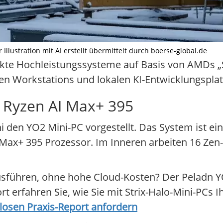
 Illustration mit AI erstellt übermittelt durch boerse-global.de
kte Hochleistungssysteme auf Basis von AMDs „St
hen Workstations und lokalen KI-Entwicklungspla
t Ryzen AI Max+ 395
i den YO2 Mini-PC vorgestellt. Das System ist ein
ax+ 395 Prozessor. Im Inneren arbeiten 16 Zen-
ausführen, ohne hohe Cloud-Kosten? Der Peladn
erfahren Sie, wie Sie mit Strix-Halo-Mini-PCs Ih
nlosen Praxis-Report anfordern