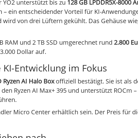
r YO2 unterstützt bis zu
128 GB LPDDR5X-8000 Ar
en – ein entscheidender Vorteil für KI-Anwendung
 wird von drei Lüftern gekühlt. Das Gehäuse wie
8 GB RAM und 2 TB SSD umgerechnet rund
2.800 Eu
.000 Dollar auf.
 KI-Entwicklung im Fokus
 Ryzen AI Halo Box
offiziell bestätigt. Sie ist als
tzt den Ryzen AI Max+ 395 und unterstützt ROCm –
ühren.
ler Micro Center erhältlich sein. Der Preis für d
ziehen nach