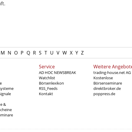
ft.
M
N
O
P
Q
R
S
T
U
V
W
X
Y
Z
Service
Weitere Angebot
AD HOC NEWSBREAK
trading-house.net AG
Watchlist
Kostenlose
e
Börsenlexikon
Börsenseminare
systeme
RSS_Feeds
direktbroker.de
ignale
Kontakt
poppress.de
te &
scheine
eminare