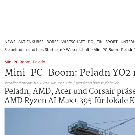
NEWS
AKTIENKURSE
BÖRSE
WIRTSCHAFT
POLITIK
SPORT
UNTER
Sie befinden sind hier:
Startseite
>
Wissenschaft
>
Mini-PC-Boom: Peladn Y
,
Mini-PC-Boom
Peladn
Mini-PC-Boom: Peladn YO2 m
Veröffentlicht am: 03.06.2026 um 18:00 Uhr | Redaktion boerse-global.de
Peladn, AMD, Acer und Corsair präs
AMD Ryzen AI Max+ 395 für lokale 