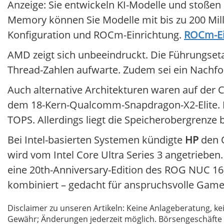
Anzeige: Sie entwickeln KI-Modelle und stoße
Memory können Sie Modelle mit bis zu 200 Milli
Konfiguration und ROCm-Einrichtung.
ROCm-Ein
AMD zeigt sich unbeeindruckt. Die Führungset
Thread-Zahlen aufwarte. Zudem sei ein Nachf
Auch alternative Architekturen waren auf der
dem 18-Kern-Qualcomm-Snapdragon-X2-Elite. Da
TOPS. Allerdings liegt die Speicherobergrenze 
Bei Intel-basierten Systemen kündigte
HP
den O
wird vom Intel Core Ultra Series 3 angetrieben
eine 20th-Anniversary-Edition des ROG NUC 16,
kombiniert – gedacht für anspruchsvolle Game
Disclaimer zu unseren Artikeln: Keine Anlageberatung,
Gewähr; Änderungen jederzeit möglich. Börsengeschäfte 