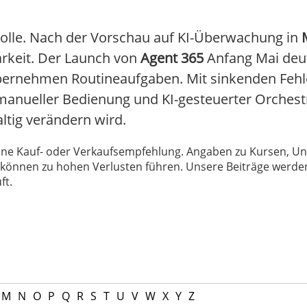
Rolle. Nach der Vorschau auf KI-Überwachung in
barkeit. Der Launch von
Agent 365
Anfang Mai deut
bernehmen Routineaufgaben. Mit sinkenden Fehl
manueller Bedienung und KI-gesteuerter Orchestr
altig verändern wird.
 keine Kauf- oder Verkaufsempfehlung. Angaben zu Kursen,
können zu hohen Verlusten führen. Unsere Beiträge werden
ft.
M
N
O
P
Q
R
S
T
U
V
W
X
Y
Z