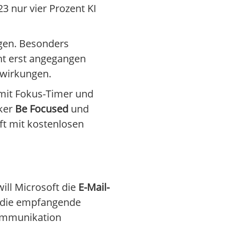
23 nur vier Prozent KI
ngen. Besonders
ht erst angegangen
swirkungen.
it Fokus-Timer und
iker
Be Focused
und
t mit kostenlosen
ill Microsoft die
E-Mail-
, die empfangende
Kommunikation