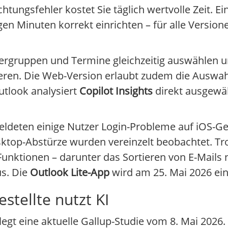
ungsfehler kostet Sie täglich wertvolle Zeit. Ein
igen Minuten korrekt einrichten – für alle Version
ndergruppen und Termine gleichzeitig auswählen
ieren. Die Web-Version erlaubt zudem die Auswah
utlook analysiert
Copilot Insights
direkt ausgewäh
meldeten einige Nutzer Login-Probleme auf iOS-G
sktop-Abstürze wurden vereinzelt beobachtet. Tro
 Funktionen – darunter das Sortieren von E-Mails 
us. Die
Outlook Lite-App
wird am 25. Mai 2026 eing
stellte nutzt KI
legt eine aktuelle Gallup-Studie vom 8. Mai 202