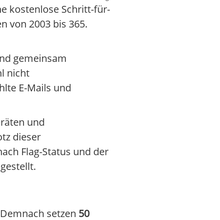
e kostenlose Schritt-für-
en von 2003 bis 365.
 und gemeinsam
l nicht
lte E-Mails und
eräten und
tz dieser
nach Flag-Status und der
estellt.
6. Demnach setzen
50