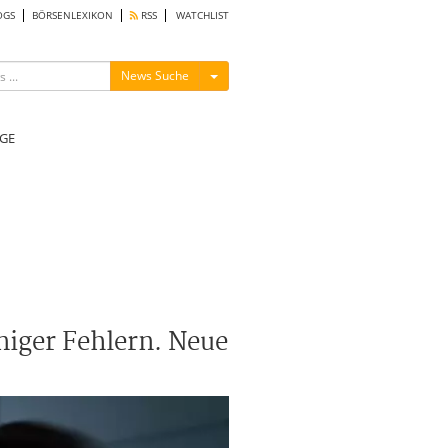
OGS
BÖRSENLEXIKON
RSS
WATCHLIST
Menü ein-/ausblenden
News Suche
GE
eniger Fehlern. Neue