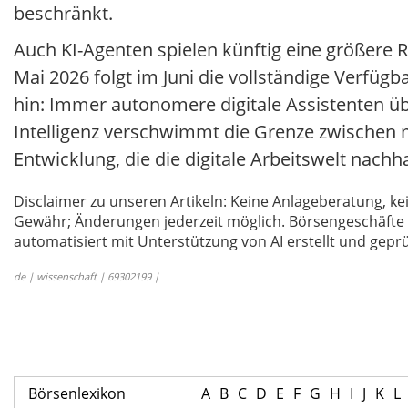
beschränkt.
Auch KI-Agenten spielen künftig eine größere 
Mai 2026 folgt im Juni die vollständige Verfüg
hin: Immer autonomere digitale Assistenten ü
Intelligenz verschwimmt die Grenze zwischen 
Entwicklung, die die digitale Arbeitswelt nachh
Disclaimer zu unseren Artikeln: Keine Anlageberatung,
Gewähr; Änderungen jederzeit möglich. Börsengeschäfte 
automatisiert mit Unterstützung von AI erstellt und geprü
de | wissenschaft | 69302199 |
Börsenlexikon
A
B
C
D
E
F
G
H
I
J
K
L