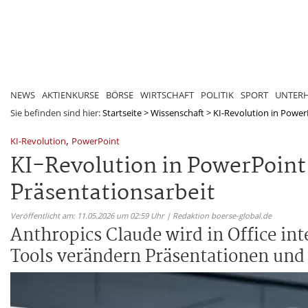
NEWS
AKTIENKURSE
BÖRSE
WIRTSCHAFT
POLITIK
SPORT
UNTER
Sie befinden sind hier:
Startseite
>
Wissenschaft
>
KI-Revolution in Power
,
KI-Revolution
PowerPoint
KI-Revolution in PowerPoint
Präsentationsarbeit
Veröffentlicht am: 11.05.2026 um 02:59 Uhr | Redaktion boerse-global.de
Anthropics Claude wird in Office int
Tools verändern Präsentationen und