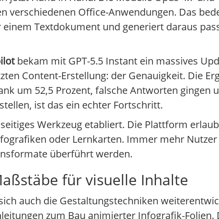
en verschiedenen Office-Anwendungen. Das bedeu
er einem Textdokument und generiert daraus pas
ilot
bekam mit GPT-5.5 Instant ein massives Upda
zten Content-Erstellung: der Genauigkeit. Die E
sank um 52,5 Prozent, falsche Antworten gingen 
ellen, ist das ein echter Fortschritt.
lseitiges Werkzeug etabliert. Die Plattform erlaub
fografiken oder Lernkarten. Immer mehr Nutzer 
tionsformate überführt werden.
stäbe für visuelle Inhalte
ch auch die Gestaltungstechniken weiterentwic
eitungen zum Bau animierter Infografik-Folien. 