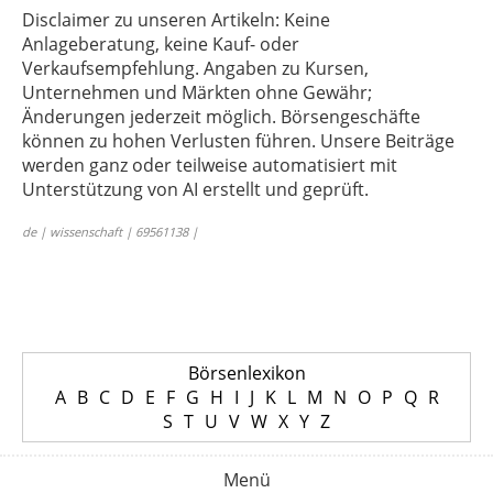
Disclaimer zu unseren Artikeln: Keine
Anlageberatung, keine Kauf- oder
Verkaufsempfehlung. Angaben zu Kursen,
Unternehmen und Märkten ohne Gewähr;
Änderungen jederzeit möglich. Börsengeschäfte
können zu hohen Verlusten führen. Unsere Beiträge
werden ganz oder teilweise automatisiert mit
Unterstützung von AI erstellt und geprüft.
de | wissenschaft | 69561138 |
Börsenlexikon
A
B
C
D
E
F
G
H
I
J
K
L
M
N
O
P
Q
R
S
T
U
V
W
X
Y
Z
Menü