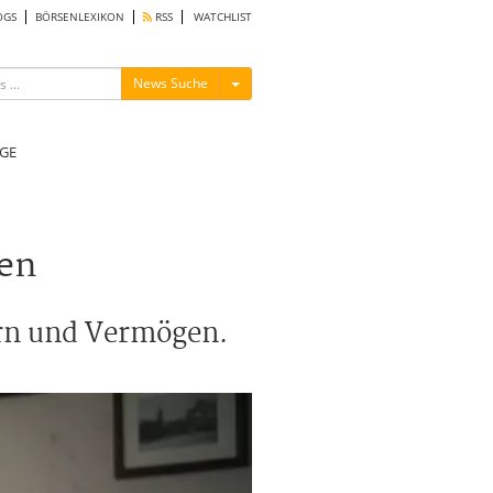
OGS
BÖRSENLEXIKON
RSS
WATCHLIST
Menü ein-/ausblenden
News Suche
GE
ten
ern und Vermögen.