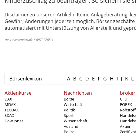
Kinderzuschlag zu beantragen. So sichern sie si
Disclaimer zu unseren Artikeln: Keine Anlageberatung,
Gewähr; Änderungen jederzeit möglich. Börsengeschäfte 
automatisiert mit Unterstützung von AI erstellt und geprü
de | wissenschaft | 69727265 |
Börsenlexikon
A
B
C
D
E
F
G
H
I
J
K
L
Aktienkurse
Nachrichten
broker
DAX
Börse
CFD
MDAX
Wirtschaft
FOREX
TECDAX
Politik
Rohstoff
SDAX
Sport
Handels
Dow Jones
Wissenschaft
Handelss
Ausland
Aktien
Polizei
Zertifika