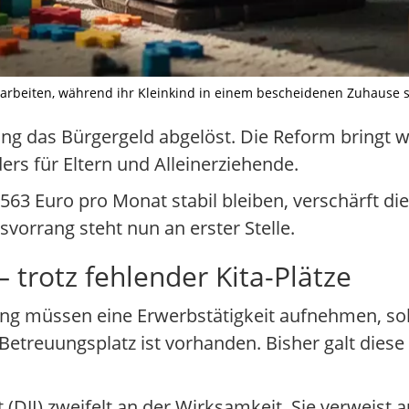
rbeiten, während ihr Kleinkind in einem bescheidenen Zuhause spiel
ung das Bürgergeld abgelöst. Die Reform bringt 
rs für Eltern und Alleinerziehende.
563 Euro pro Monat stabil bleiben, verschärft di
svorrang steht nun an erster Stelle.
 trotz fehlender Kita-Plätze
ung müssen eine Erwerbstätigkeit aufnehmen, sob
Betreuungsplatz ist vorhanden. Bisher galt diese 
(DJI) zweifelt an der Wirksamkeit. Sie verweist 