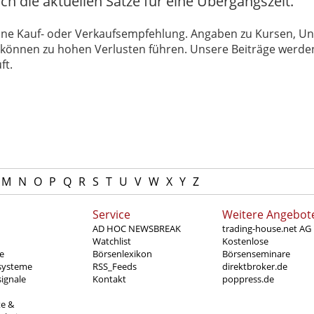
ch die aktuellen Sätze für eine Übergangszeit.
 keine Kauf- oder Verkaufsempfehlung. Angaben zu Kursen,
können zu hohen Verlusten führen. Unsere Beiträge werden
ft.
M
N
O
P
Q
R
S
T
U
V
W
X
Y
Z
Service
Weitere Angebot
AD HOC NEWSBREAK
trading-house.net AG
Watchlist
Kostenlose
e
Börsenlexikon
Börsenseminare
systeme
RSS_Feeds
direktbroker.de
ignale
Kontakt
poppress.de
te &