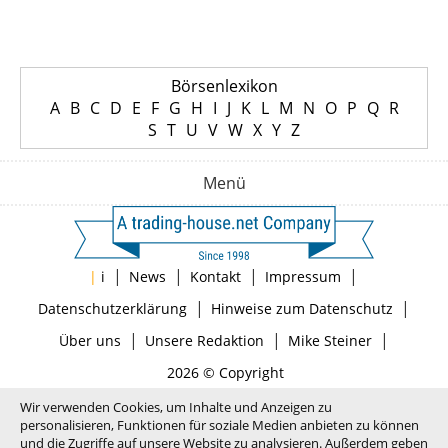
Börsenlexikon
A
B
C
D
E
F
G
H
I
J
K
L
M
N
O
P
Q
R
S
T
U
V
W
X
Y
Z
Menü
|
|
|
|
|
i
News
Kontakt
Impressum
|
|
Datenschutzerklärung
Hinweise zum Datenschutz
|
|
|
Über uns
Unsere Redaktion
Mike Steiner
2026 © Copyright
Wir verwenden Cookies, um Inhalte und Anzeigen zu
personalisieren, Funktionen für soziale Medien anbieten zu können
und die Zugriffe auf unsere Website zu analysieren. Außerdem geben