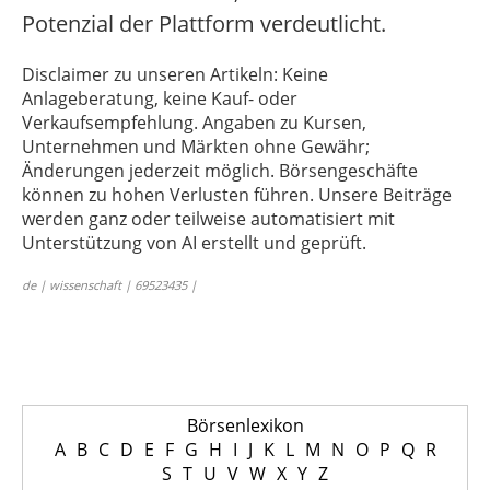
Potenzial der Plattform verdeutlicht.
Disclaimer zu unseren Artikeln: Keine
Anlageberatung, keine Kauf- oder
Verkaufsempfehlung. Angaben zu Kursen,
Unternehmen und Märkten ohne Gewähr;
Änderungen jederzeit möglich. Börsengeschäfte
können zu hohen Verlusten führen. Unsere Beiträge
werden ganz oder teilweise automatisiert mit
Unterstützung von AI erstellt und geprüft.
de | wissenschaft | 69523435 |
Börsenlexikon
A
B
C
D
E
F
G
H
I
J
K
L
M
N
O
P
Q
R
S
T
U
V
W
X
Y
Z