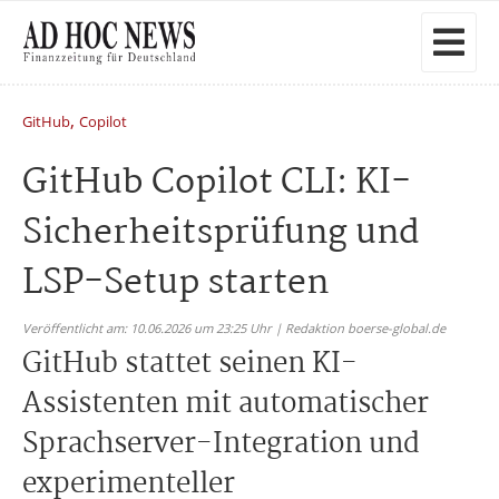
,
GitHub
Copilot
GitHub Copilot CLI: KI-
Sicherheitsprüfung und
LSP-Setup starten
Veröffentlicht am: 10.06.2026 um 23:25 Uhr | Redaktion boerse-global.de
GitHub stattet seinen KI-
Assistenten mit automatischer
Sprachserver-Integration und
experimenteller