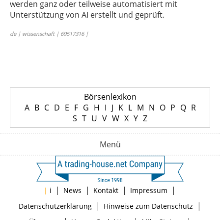
werden ganz oder teilweise automatisiert mit
Unterstützung von AI erstellt und geprüft.
de | wissenschaft | 69517316 |
Börsenlexikon
A
B
C
D
E
F
G
H
I
J
K
L
M
N
O
P
Q
R
S
T
U
V
W
X
Y
Z
Menü
|
|
|
|
|
i
News
Kontakt
Impressum
|
|
Datenschutzerklärung
Hinweise zum Datenschutz