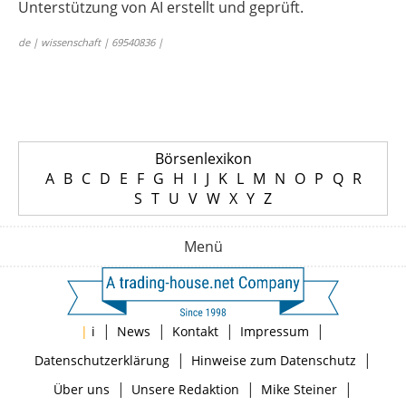
Unterstützung von AI erstellt und geprüft.
de | wissenschaft | 69540836 |
Börsenlexikon
A
B
C
D
E
F
G
H
I
J
K
L
M
N
O
P
Q
R
S
T
U
V
W
X
Y
Z
Menü
|
|
|
|
|
i
News
Kontakt
Impressum
|
|
Datenschutzerklärung
Hinweise zum Datenschutz
|
|
|
Über uns
Unsere Redaktion
Mike Steiner