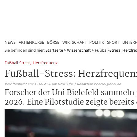
NEWS
AKTIENKURSE
BÖRSE
WIRTSCHAFT
POLITIK
SPORT
UNTER
Sie befinden sind hier:
Startseite
>
Wissenschaft
>
Fußball-Stress: Herzfr
,
Fußball-Stress
Herzfrequenz
Fußball-Stress: Herzfrequen
Veröffentlicht am: 12.06.2026 um 02:40 Uhr | Redaktion boerse-global.de
Forscher der Uni Bielefeld sammeln
2026. Eine Pilotstudie zeigte bereit