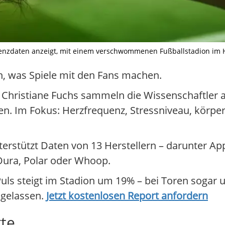
zdaten anzeigt, mit einem verschwommenen Fußballstadion im Hint
, was Spiele mit den Fans machen.
 Christiane Fuchs sammeln die Wissenschaftler a
en. Im Fokus: Herzfrequenz, Stressniveau, körperl
 unterstützt Daten von 13 Herstellern – darunter 
Oura, Polar oder Whoop.
r Puls steigt im Stadion um 19% – bei Toren sogar
 gelassen.
Jetzt kostenlosen Report anfordern
gte