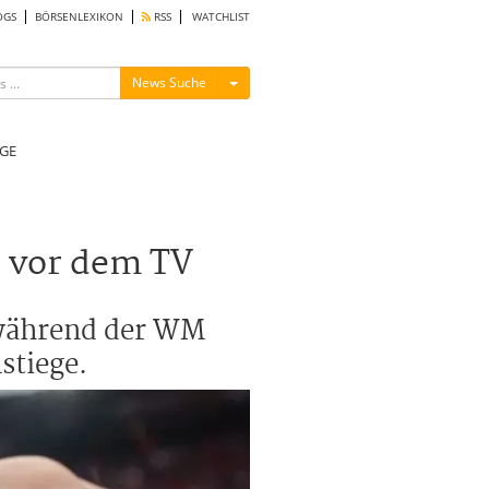
OGS
BÖRSENLEXIKON
RSS
WATCHLIST
Menü ein-/ausblenden
News Suche
GE
s vor dem TV
 während der WM
stiege.