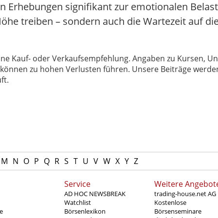
n Erhebungen signifikant zur emotionalen Belast
Höhe treiben – sondern auch die Wartezeit auf di
 keine Kauf- oder Verkaufsempfehlung. Angaben zu Kursen,
können zu hohen Verlusten führen. Unsere Beiträge werden
ft.
M
N
O
P
Q
R
S
T
U
V
W
X
Y
Z
Service
Weitere Angebot
AD HOC NEWSBREAK
trading-house.net AG
Watchlist
Kostenlose
e
Börsenlexikon
Börsenseminare