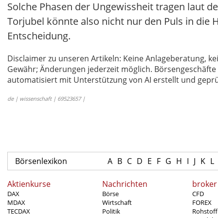
Solche Phasen der Ungewissheit tragen laut de
Torjubel könnte also nicht nur den Puls in die 
Entscheidung.
Disclaimer zu unseren Artikeln: Keine Anlageberatung,
Gewähr; Änderungen jederzeit möglich. Börsengeschäfte 
automatisiert mit Unterstützung von AI erstellt und geprü
de | wissenschaft | 69523657 |
Börsenlexikon
A
B
C
D
E
F
G
H
I
J
K
L
Aktienkurse
Nachrichten
broker
DAX
Börse
CFD
MDAX
Wirtschaft
FOREX
TECDAX
Politik
Rohstoff