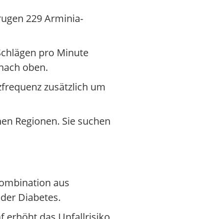
rugen 229 Arminia-
 Schlägen pro Minute
 nach oben.
zfrequenz zusätzlich um
nen Regionen. Sie suchen
Kombination aus
der Diabetes.
 erhöht das Unfallrisiko