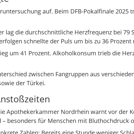
oruntersuchung auf. Beim DFB-Pokalfinale 2025 t
r lag die durchschnittliche Herzfrequenz bei 79
rerfolgen schnellte der Puls um bis zu 36 Prozent
tieg um 41 Prozent. Alkoholkonsum trieb die Her
Unterschied zwischen Fangruppen aus verschiede
owie der Türkei.
Anstoßzeiten
. Die Apothekerkammer Nordrhein warnt vor der 
l – besonders für Menschen mit Bluthochdruck o
rete Zahlen: Bereits eine Stunde weniger Schlaf