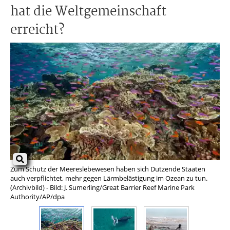
hat die Weltgemeinschaft
erreicht?
Zum Schutz der Meereslebewesen haben sich Dutzende Staaten
Bis
auch verpflichtet, mehr gegen Lärmbelästigung im Ozean zu tun.
wer
(Archivbild) - Bild: J. Sumerling/Great Barrier Reef Marine Park
Authority/AP/dpa