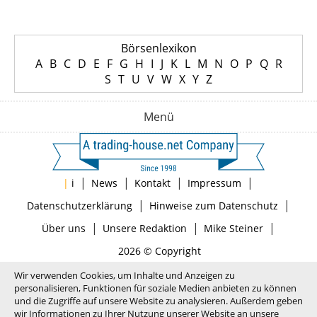
Börsenlexikon
A
B
C
D
E
F
G
H
I
J
K
L
M
N
O
P
Q
R
S
T
U
V
W
X
Y
Z
Menü
|
|
|
|
|
i
News
Kontakt
Impressum
|
|
Datenschutzerklärung
Hinweise zum Datenschutz
|
|
|
Über uns
Unsere Redaktion
Mike Steiner
2026 © Copyright
Wir verwenden Cookies, um Inhalte und Anzeigen zu
personalisieren, Funktionen für soziale Medien anbieten zu können
und die Zugriffe auf unsere Website zu analysieren. Außerdem geben
wir Informationen zu Ihrer Nutzung unserer Website an unsere