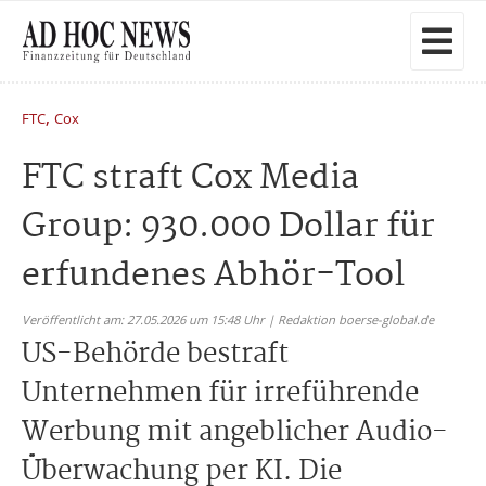
,
FTC
Cox
FTC straft Cox Media
Group: 930.000 Dollar für
erfundenes Abhör-Tool
Veröffentlicht am: 27.05.2026 um 15:48 Uhr | Redaktion boerse-global.de
US-Behörde bestraft
Unternehmen für irreführende
Werbung mit angeblicher Audio-
Überwachung per KI. Die