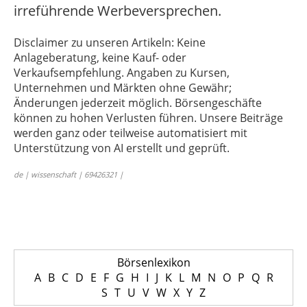
irreführende Werbeversprechen.
Disclaimer zu unseren Artikeln: Keine
Anlageberatung, keine Kauf- oder
Verkaufsempfehlung. Angaben zu Kursen,
Unternehmen und Märkten ohne Gewähr;
Änderungen jederzeit möglich. Börsengeschäfte
können zu hohen Verlusten führen. Unsere Beiträge
werden ganz oder teilweise automatisiert mit
Unterstützung von AI erstellt und geprüft.
de | wissenschaft | 69426321 |
Börsenlexikon
A
B
C
D
E
F
G
H
I
J
K
L
M
N
O
P
Q
R
S
T
U
V
W
X
Y
Z