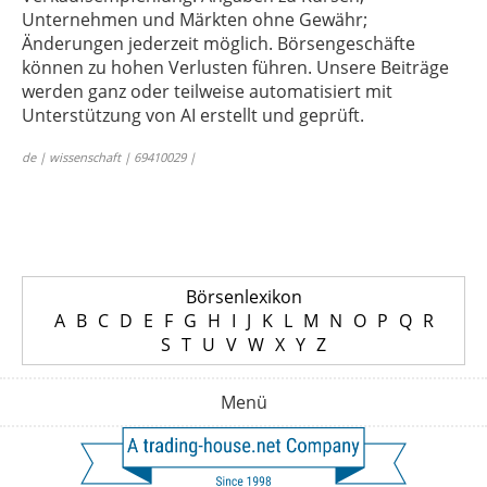
Unternehmen und Märkten ohne Gewähr;
Änderungen jederzeit möglich. Börsengeschäfte
können zu hohen Verlusten führen. Unsere Beiträge
werden ganz oder teilweise automatisiert mit
Unterstützung von AI erstellt und geprüft.
de | wissenschaft | 69410029 |
Börsenlexikon
A
B
C
D
E
F
G
H
I
J
K
L
M
N
O
P
Q
R
S
T
U
V
W
X
Y
Z
Menü