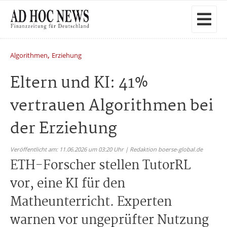
,
Algorithmen
Erziehung
Eltern und KI: 41%
vertrauen Algorithmen bei
der Erziehung
Veröffentlicht am: 11.06.2026 um 03:20 Uhr | Redaktion boerse-global.de
ETH-Forscher stellen TutorRL
vor, eine KI für den
Matheunterricht. Experten
warnen vor ungeprüfter Nutzung