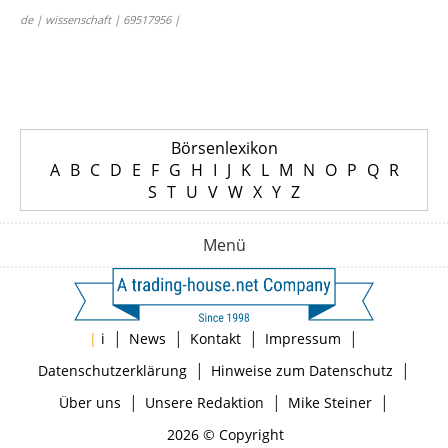
de | wissenschaft | 69517956 |
Börsenlexikon
A
B
C
D
E
F
G
H
I
J
K
L
M
N
O
P
Q
R
S
T
U
V
W
X
Y
Z
Menü
|
|
|
|
|
i
News
Kontakt
Impressum
|
|
Datenschutzerklärung
Hinweise zum Datenschutz
|
|
|
Über uns
Unsere Redaktion
Mike Steiner
2026 © Copyright